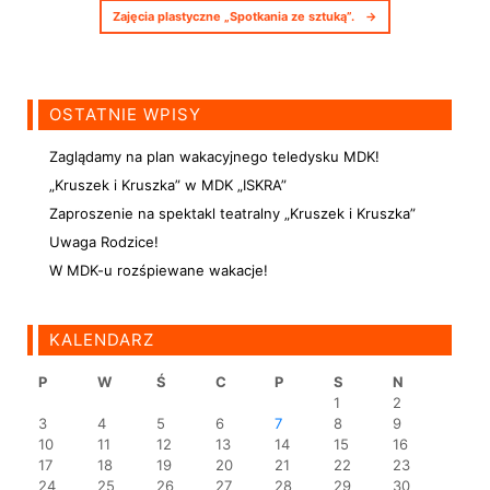
Zajęcia plastyczne „Spotkania ze sztuką”.
→
OSTATNIE WPISY
Zaglądamy na plan wakacyjnego teledysku MDK!
„Kruszek i Kruszka” w MDK „ISKRA”
Zaproszenie na spektakl teatralny „Kruszek i Kruszka”
Uwaga Rodzice!
W MDK-u rozśpiewane wakacje!
KALENDARZ
P
W
Ś
C
P
S
N
1
2
3
4
5
6
7
8
9
10
11
12
13
14
15
16
17
18
19
20
21
22
23
24
25
26
27
28
29
30