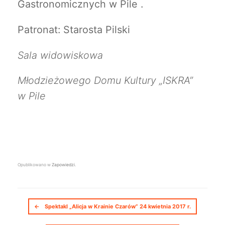
Gastronomicznych w Pile .
Patronat: Starosta Pilski
Sala widowiskowa
Młodzieżowego Domu Kultury „ISKRA”
w Pile
Opublikowano w
Zapowiedzi
.
Nawigacja postów
←
Spektakl „Alicja w Krainie Czarów” 24 kwietnia 2017 r.