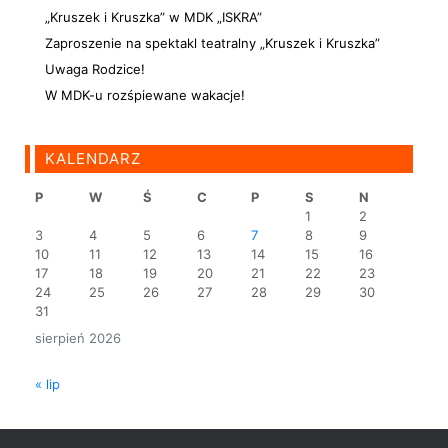
„Kruszek i Kruszka” w MDK „ISKRA”
Zaproszenie na spektakl teatralny „Kruszek i Kruszka”
Uwaga Rodzice!
W MDK-u rozśpiewane wakacje!
KALENDARZ
P
W
Ś
C
P
S
N
1
2
3
4
5
6
7
8
9
10
11
12
13
14
15
16
17
18
19
20
21
22
23
24
25
26
27
28
29
30
31
sierpień 2026
« lip