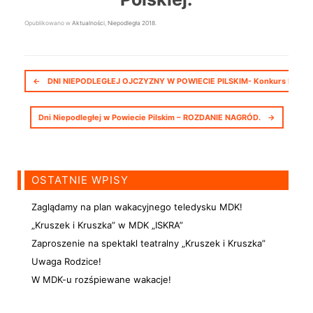
Opublikowano w
Aktualności
,
Niepodległa 2018
.
Nawigacja postów
←
DNI NIEPODLEGŁEJ OJCZYZNY W POWIECIE PILSKIM- Konkurs Plasty
Dni Niepodległej w Powiecie Pilskim – ROZDANIE NAGRÓD.
→
OSTATNIE WPISY
Zaglądamy na plan wakacyjnego teledysku MDK!
„Kruszek i Kruszka” w MDK „ISKRA”
Zaproszenie na spektakl teatralny „Kruszek i Kruszka”
Uwaga Rodzice!
W MDK-u rozśpiewane wakacje!