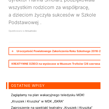
wszystkim rodzicom za współpracę,
a dzieciom życzyła sukcesów w Szkole
Podstawowej .
Opublikowano w
Aktualności
.
Nawigacja postów
←
Uroczystość Powiatowego Zakończenia Roku Szkolnego 2016-2017 (23
KREATYWNE DZIECI na wycieczce w Muzeum Trofeów (26 czerwca 2017 r
OSTATNIE WPISY
Zaglądamy na plan wakacyjnego teledysku MDK!
„Kruszek i Kruszka” w MDK „ISKRA”
Zaproszenie na spektakl teatralny „Kruszek i Kruszka”