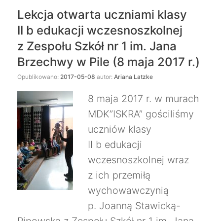
Lekcja otwarta uczniami klasy
II b edukacji wczesnoszkolnej
z Zespołu Szkół nr 1 im. Jana
Brzechwy w Pile (8 maja 2017 r.)
Opublikowano:
2017-05-08
autor:
Ariana Latzke
8 maja 2017 r. w murach
MDK”ISKRA” gościliśmy
uczniów klasy
II b edukacji
wczesnoszkolnej wraz
z ich przemiłą
wychowawczynią
p. Joanną Stawicką-