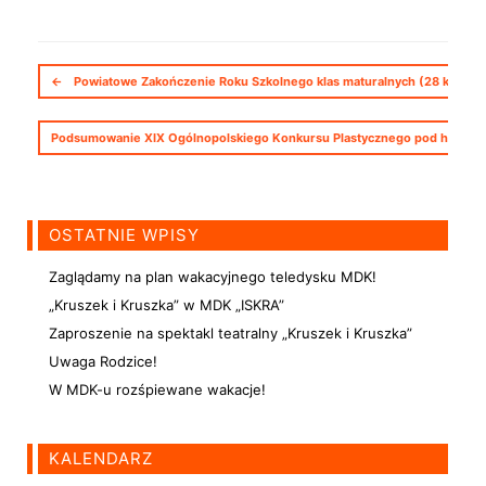
Nawigacja postów
←
Powiatowe Zakończenie Roku Szkolnego klas maturalnych (28 kwietnia
Podsumowanie XIX Ogólnopolskiego Konkursu Plastycznego pod hasłem „25
OSTATNIE WPISY
Zaglądamy na plan wakacyjnego teledysku MDK!
„Kruszek i Kruszka” w MDK „ISKRA”
Zaproszenie na spektakl teatralny „Kruszek i Kruszka”
Uwaga Rodzice!
W MDK-u rozśpiewane wakacje!
KALENDARZ