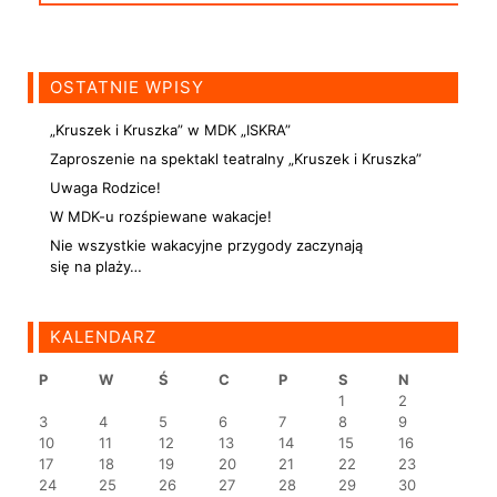
OSTATNIE WPISY
„Kruszek i Kruszka” w MDK „ISKRA”
Zaproszenie na spektakl teatralny „Kruszek i Kruszka”
Uwaga Rodzice!
W MDK-u rozśpiewane wakacje!
Nie wszystkie wakacyjne przygody zaczynają
się na plaży…
KALENDARZ
P
W
Ś
C
P
S
N
1
2
3
4
5
6
7
8
9
10
11
12
13
14
15
16
17
18
19
20
21
22
23
24
25
26
27
28
29
30