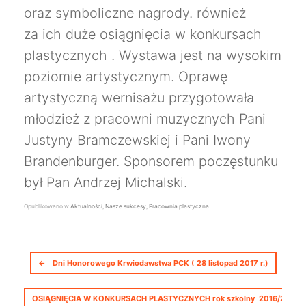
oraz symboliczne nagrody. również
za ich duże osiągnięcia w konkursach
plastycznych . Wystawa jest na wysokim
poziomie artystycznym. Oprawę
artystyczną wernisażu przygotowała
młodzież z pracowni muzycznych Pani
Justyny Bramczewskiej i Pani Iwony
Brandenburger. Sponsorem poczęstunku
był Pan Andrzej Michalski.
Opublikowano w
Aktualności
,
Nasze sukcesy
,
Pracownia plastyczna
.
Nawigacja postów
←
Dni Honorowego Krwiodawstwa PCK ( 28 listopad 2017 r.)
OSIĄGNIĘCIA W KONKURSACH PLASTYCZNYCH rok szkolny 2016/201