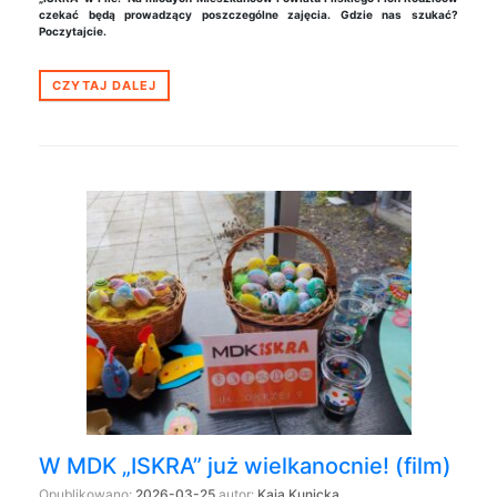
czekać będą prowadzący poszczególne zajęcia. Gdzie nas szukać?
Poczytajcie.
CZYTAJ DALEJ
W MDK „ISKRA” już wielkanocnie! (film)
Opublikowano:
2026-03-25
autor:
Kaja Kunicka