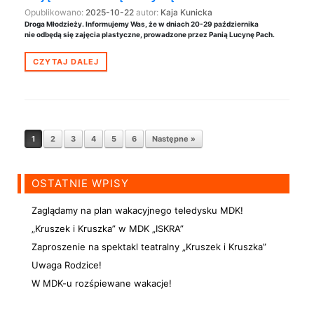
Opublikowano:
2025-10-22
autor:
Kaja Kunicka
Droga Młodzieży. Informujemy Was, że w dniach 20-29 października
nie odbędą się zajęcia plastyczne, prowadzone przez Panią Lucynę Pach.
CZYTAJ DALEJ
Nawigacja postów
1
2
3
4
5
6
Następne »
OSTATNIE WPISY
Zaglądamy na plan wakacyjnego teledysku MDK!
„Kruszek i Kruszka” w MDK „ISKRA”
Zaproszenie na spektakl teatralny „Kruszek i Kruszka”
Uwaga Rodzice!
W MDK-u rozśpiewane wakacje!