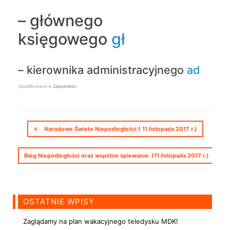
– głównego
księgowego
gł
– kierownika administracyjnego
ad
Opublikowano w
Zapowiedzi
.
Nawigacja postów
←
Narodowe Święto Niepodległości ( 11 listopada 2017 r.)
Bieg Niepodległości oraz wspólne śpiewanie. (11 listopada 2017 r.)
→
OSTATNIE WPISY
Zaglądamy na plan wakacyjnego teledysku MDK!