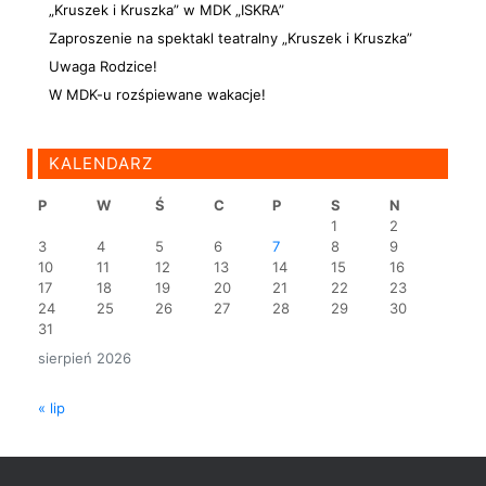
„Kruszek i Kruszka” w MDK „ISKRA”
Zaproszenie na spektakl teatralny „Kruszek i Kruszka”
Uwaga Rodzice!
W MDK-u rozśpiewane wakacje!
KALENDARZ
P
W
Ś
C
P
S
N
1
2
3
4
5
6
7
8
9
10
11
12
13
14
15
16
17
18
19
20
21
22
23
24
25
26
27
28
29
30
31
sierpień 2026
« lip