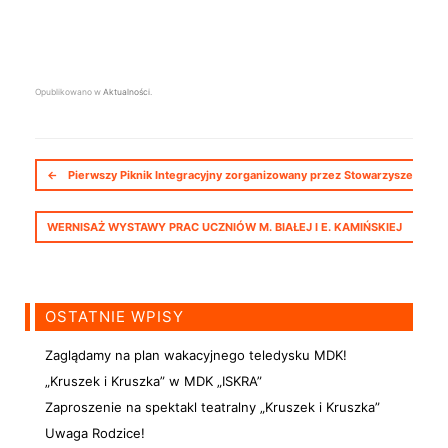
Opublikowano w
Aktualności
.
Nawigacja postów
←
Pierwszy Piknik Integracyjny zorganizowany przez Stowarzyszenie In
WERNISAŻ WYSTAWY PRAC UCZNIÓW M. BIAŁEJ I E. KAMIŃSKIEJ
→
OSTATNIE WPISY
Zaglądamy na plan wakacyjnego teledysku MDK!
„Kruszek i Kruszka” w MDK „ISKRA”
Zaproszenie na spektakl teatralny „Kruszek i Kruszka”
Uwaga Rodzice!