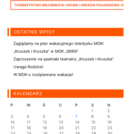
TOWARZYSTWO MIŁOŚNIKÓW LWOWA I KRESÓW POŁUDNIOWO-WSCHODNICH 
OSTATNIE WPISY
Zaglądamy na plan wakacyjnego teledysku MDK!
„Kruszek i Kruszka” w MDK „ISKRA”
Zaproszenie na spektakl teatralny „Kruszek i Kruszka”
Uwaga Rodzice!
W MDK-u rozśpiewane wakacje!
KALENDARZ
P
W
Ś
C
P
S
N
1
2
3
4
5
6
7
8
9
10
11
12
13
14
15
16
17
18
19
20
21
22
23
24
25
26
27
28
29
30