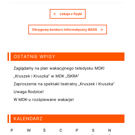
Nawigacja postów
←
Lekcja z fizyki
Okręgowy konkurs informatyczny BAGS
→
OSTATNIE WPISY
Zaglądamy na plan wakacyjnego teledysku MDK!
„Kruszek i Kruszka” w MDK „ISKRA”
Zaproszenie na spektakl teatralny „Kruszek i Kruszka”
Uwaga Rodzice!
W MDK-u rozśpiewane wakacje!
KALENDARZ
P
W
Ś
C
P
S
N