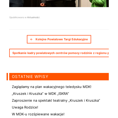
Opublikowano w
Aktualności
.
Nawigacja postów
←
Kolejne Powiatowe Targi Edukacyjne
Spotkanie kadry powiatowych centrów pomocy rodzinie z regionu północ
OSTATNIE WPISY
Zaglądamy na plan wakacyjnego teledysku MDK!
„Kruszek i Kruszka” w MDK „ISKRA”
Zaproszenie na spektakl teatralny „Kruszek i Kruszka”
Uwaga Rodzice!
W MDK-u rozśpiewane wakacje!