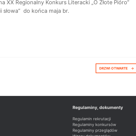
a XX Regionalny Konkurs Literacki „O Złote Pióro”
i słowa” do końca maja br.
DRZWI OTWARTE
→
Regulaminy, dokumenty
Regulamin rekrutacji
Regulaminy konkursów
Regulaminy przeglądów