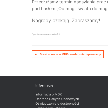
Przedłużamy termin nadsyłania prac n
pod hasłem „Od magii świata do magi
Nagrody czekają. Zapraszamy!
Opublikowano w
Aktualności
.
Nawigacja postów
←
Drzwi otwarte w MDK- serdecznie zapraszamy
Informacje
Informacja o MDK
Ochrona Danych Osobowych
Oświadczenie o dostępności