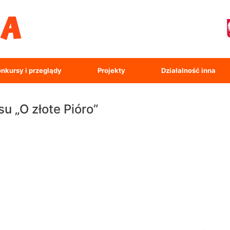
nkursy i przeglądy
Projekty
Działalność inna
u „O złote Pióro”