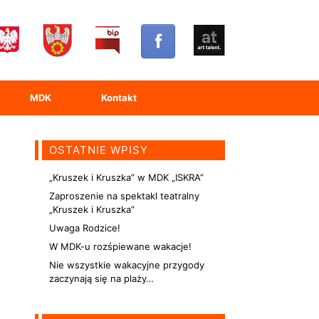
MDK
Kontakt
OSTATNIE WPISY
„Kruszek i Kruszka” w MDK „ISKRA”
Zaproszenie na spektakl teatralny
„Kruszek i Kruszka”
Uwaga Rodzice!
W MDK-u rozśpiewane wakacje!
Nie wszystkie wakacyjne przygody
zaczynają się na plaży…