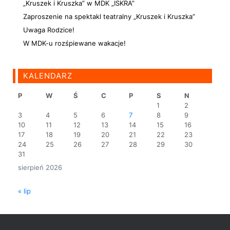
„Kruszek i Kruszka” w MDK „ISKRA”
Zaproszenie na spektakl teatralny „Kruszek i Kruszka”
Uwaga Rodzice!
W MDK-u rozśpiewane wakacje!
KALENDARZ
P
W
Ś
C
P
S
N
1
2
3
4
5
6
7
8
9
10
11
12
13
14
15
16
17
18
19
20
21
22
23
24
25
26
27
28
29
30
31
sierpień 2026
« lip