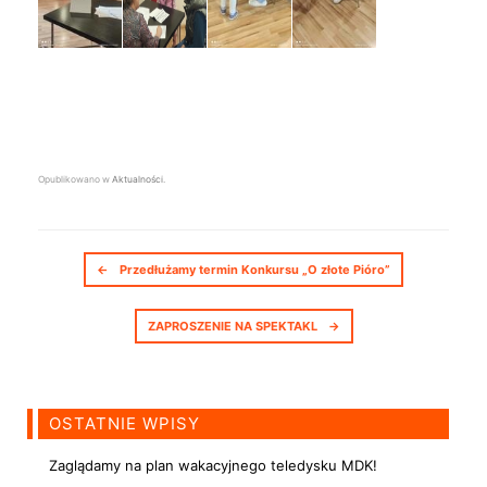
Opublikowano w
Aktualności
.
Nawigacja postów
←
Przedłużamy termin Konkursu „O złote Pióro”
ZAPROSZENIE NA SPEKTAKL
→
OSTATNIE WPISY
Zaglądamy na plan wakacyjnego teledysku MDK!