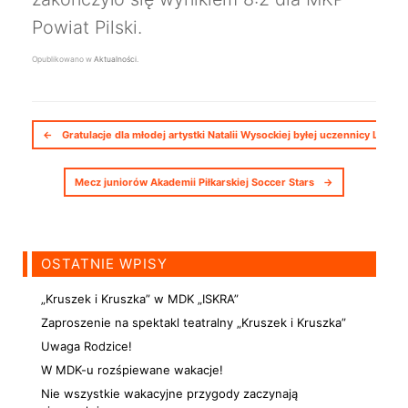
Powiat Pilski.
Opublikowano w
Aktualności
.
Nawigacja postów
←
Gratulacje dla młodej artystki Natalii Wysockiej byłej uczennicy Lucyny
Mecz juniorów Akademii Piłkarskiej Soccer Stars
→
OSTATNIE WPISY
„Kruszek i Kruszka” w MDK „ISKRA”
Zaproszenie na spektakl teatralny „Kruszek i Kruszka”
Uwaga Rodzice!
W MDK-u rozśpiewane wakacje!
Nie wszystkie wakacyjne przygody zaczynają