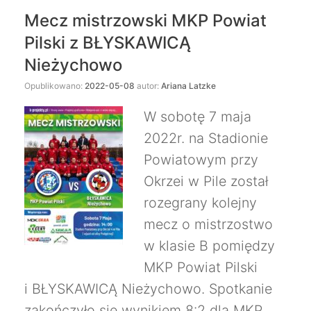
Mecz mistrzowski MKP Powiat
Pilski z BŁYSKAWICĄ
Nieżychowo
Opublikowano:
2022-05-08
autor:
Ariana Latzke
W sobotę 7 maja
2022r. na Stadionie
Powiatowym przy
Okrzei w Pile został
rozegrany kolejny
mecz o mistrzostwo
w klasie B pomiędzy
MKP Powiat Pilski
i BŁYSKAWICĄ Nieżychowo. Spotkanie
zakończyło się wynikiem 8:2 dla MKP