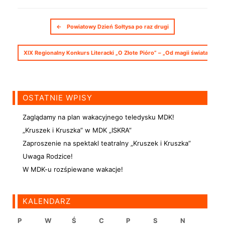
Nawigacja postów
←
Powiatowy Dzień Sołtysa po raz drugi
XIX Regionalny Konkurs Literacki „O Złote Pióro” – „Od magii świata do m
OSTATNIE WPISY
Zaglądamy na plan wakacyjnego teledysku MDK!
„Kruszek i Kruszka” w MDK „ISKRA”
Zaproszenie na spektakl teatralny „Kruszek i Kruszka”
Uwaga Rodzice!
W MDK-u rozśpiewane wakacje!
KALENDARZ
P
W
Ś
C
P
S
N