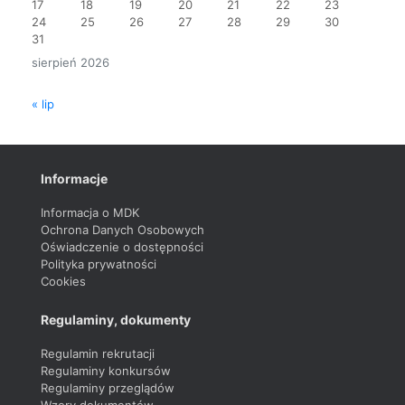
17
18
19
20
21
22
23
24
25
26
27
28
29
30
31
sierpień 2026
« lip
Informacje
Informacja o MDK
Ochrona Danych Osobowych
Oświadczenie o dostępności
Polityka prywatności
Cookies
Regulaminy, dokumenty
Regulamin rekrutacji
Regulaminy konkursów
Regulaminy przeglądów