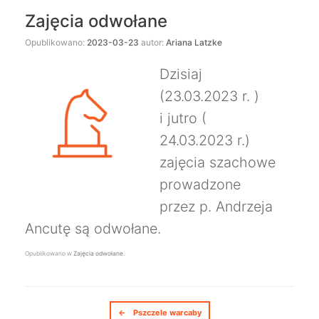
Zajęcia odwołane
Opublikowano:
2023-03-23
autor:
Ariana Latzke
Dzisiaj
(23.03.2023 r. )
i jutro (
24.03.2023 r.)
zajęcia szachowe
prowadzone
przez p. Andrzeja
Ancutę są odwołane.
Opublikowano w
Zajęcia odwołane
.
Nawigacja postów
←
Pszczele warcaby