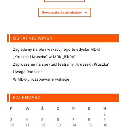
Nowa mata dla akrobatów
→
OSTATNIE WPISY
Zaglądamy na plan wakacyjnego teledysku MDK!
„Kruszek i Kruszka” w MDK „ISKRA”
Zaproszenie na spektakl teatralny „Kruszek i Kruszka”
Uwaga Rodzice!
W MDK-u rozśpiewane wakacje!
KALENDARZ
P
W
Ś
C
P
S
N
1
2
3
4
5
6
7
8
9
10
11
12
13
14
15
16