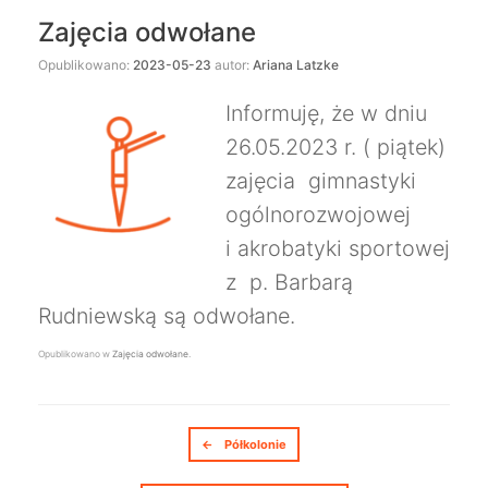
Zajęcia odwołane
Opublikowano:
2023-05-23
autor:
Ariana Latzke
Informuję, że w dniu
26.05.2023 r. ( piątek)
zajęcia gimnastyki
ogólnorozwojowej
i akrobatyki sportowej
z p. Barbarą
Rudniewską są odwołane.
Opublikowano w
Zajęcia odwołane
.
Nawigacja postów
←
Półkolonie