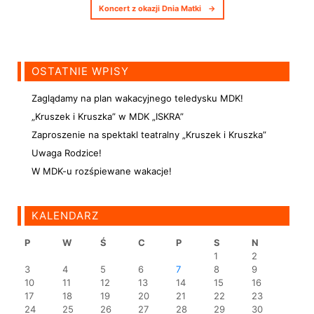
Koncert z okazji Dnia Matki
→
OSTATNIE WPISY
Zaglądamy na plan wakacyjnego teledysku MDK!
„Kruszek i Kruszka” w MDK „ISKRA”
Zaproszenie na spektakl teatralny „Kruszek i Kruszka”
Uwaga Rodzice!
W MDK-u rozśpiewane wakacje!
KALENDARZ
P
W
Ś
C
P
S
N
1
2
3
4
5
6
7
8
9
10
11
12
13
14
15
16
17
18
19
20
21
22
23
24
25
26
27
28
29
30