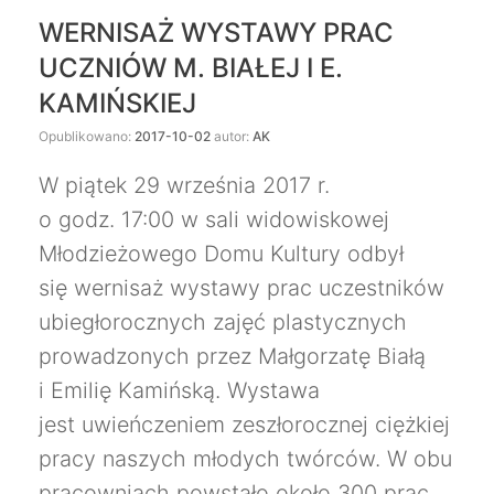
WERNISAŻ WYSTAWY PRAC
UCZNIÓW M. BIAŁEJ I E.
KAMIŃSKIEJ
Opublikowano:
2017-10-02
autor:
AK
W piątek 29 września 2017 r.
o godz. 17:00 w sali widowiskowej
Młodzieżowego Domu Kultury odbył
się wernisaż wystawy prac uczestników
ubiegłorocznych zajęć plastycznych
prowadzonych przez Małgorzatę Białą
i Emilię Kamińską. Wystawa
jest uwieńczeniem zeszłorocznej ciężkiej
pracy naszych młodych twórców. W obu
pracowniach powstało około 300 prac