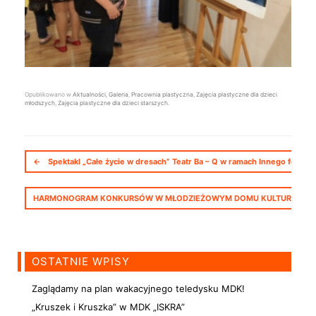
Opublikowano w
Aktualności
,
Galeria
,
Pracownia plastyczna
,
Zajęcia plastyczne dla dzieci
młodszych
,
Zajęcia plastyczne dla dzieci starszych
.
Nawigacja postów
←
Spektakl „Całe życie w dresach” Teatr Ba – Q w ramach Innego festiwa
HARMONOGRAM KONKURSÓW W MŁODZIEŻOWYM DOMU KULTURY „ISKRA
OSTATNIE WPISY
Zaglądamy na plan wakacyjnego teledysku MDK!
„Kruszek i Kruszka” w MDK „ISKRA”