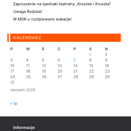
Zaproszenie na spektakl teatralny „Kruszek i Kruszka”
Uwaga Rodzice!
W MDK-u rozśpiewane wakacje!
KALENDARZ
P
W
Ś
C
P
S
N
1
2
3
4
5
6
7
8
9
10
11
12
13
14
15
16
17
18
19
20
21
22
23
24
25
26
27
28
29
30
31
sierpień 2026
« lip
Informacje