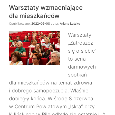
Warsztaty wzmacniające
dla mieszkańców
Opublikowano:
2022-06-08
autor:
Ariana Latzke
Warsztaty
„Zatroszcz
się o siebie”
to seria
darmowych
spotkań
dla mieszkańców na temat zdrowia
i dobrego samopoczucia. Właśnie
dobiegły końca. W środę 8 czerwca
w Centrum Powiatowym „Iskra” przy
Kilińskiego w Pile odbyło się ostatnie już