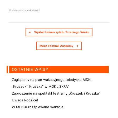
Opublikowano w
Aktualności
.
Nawigacja postów
←
Wykład Uniwersytetu Trzeciego Wieku
Mecz Football Academy
→
OSTATNIE WPISY
Zaglądamy na plan wakacyjnego teledysku MDK!
„Kruszek i Kruszka” w MDK „ISKRA”
Zaproszenie na spektakl teatralny „Kruszek i Kruszka”
Uwaga Rodzice!
W MDK-u rozśpiewane wakacje!