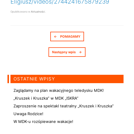
Eligiusz/videos/2744241675879239
Opublikowano w
Aktualności
.
Nawigacja postów
←
POMAGAMY
Następny wpis
→
OSTATNIE WPISY
Zaglądamy na plan wakacyjnego teledysku MDK!
„Kruszek i Kruszka” w MDK „ISKRA”
Zaproszenie na spektakl teatralny „Kruszek i Kruszka”
Uwaga Rodzice!
W MDK-u rozśpiewane wakacje!