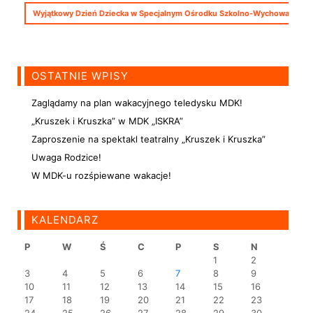
Wyjątkowy Dzień Dziecka w Specjalnym Ośrodku Szkolno-Wychowawczym w 
OSTATNIE WPISY
Zaglądamy na plan wakacyjnego teledysku MDK!
„Kruszek i Kruszka” w MDK „ISKRA”
Zaproszenie na spektakl teatralny „Kruszek i Kruszka”
Uwaga Rodzice!
W MDK-u rozśpiewane wakacje!
KALENDARZ
P
W
Ś
C
P
S
N
1
2
3
4
5
6
7
8
9
10
11
12
13
14
15
16
17
18
19
20
21
22
23
24
25
26
27
28
29
30