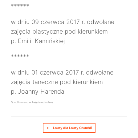
******
w dniu 09 czerwca 2017 r. odwołane
zajęcia plastyczne pod kierunkiem
p. Emilii Kamińskiej
******
w dniu 01 czerwca 2017 r. odwołane
zajęcia taneczne pod kierunkiem
p. Joanny Harenda
Opublikowano w
Zajęcia odwołane
.
Nawigacja postów
←
Laury dla Laury Chuchli