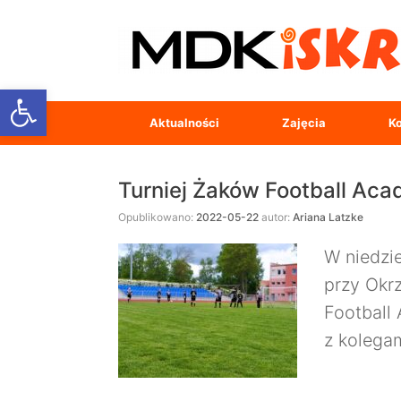
Open toolbar
Aktualności
Zajęcia
Ko
Turniej Żaków Football Ac
Opublikowano:
2022-05-22
autor:
Ariana Latzke
W niedzi
przy Okrz
Football
z kolegam