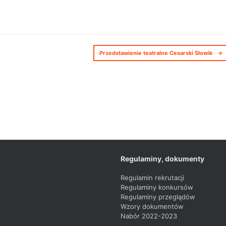
Przedstawienie teatralne Cesarski Słowik
→
Regulaminy, dokumenty
Regulamin rekrutacji
Regulaminy konkursów
Regulaminy przeglądów
Wzory dokumentów
Nabór 2022-2023