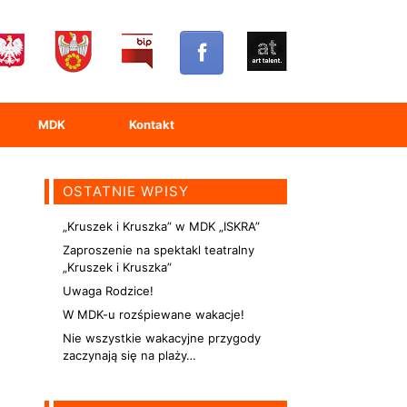
MDK
Kontakt
OSTATNIE WPISY
„Kruszek i Kruszka” w MDK „ISKRA”
Zaproszenie na spektakl teatralny
„Kruszek i Kruszka”
Uwaga Rodzice!
W MDK-u rozśpiewane wakacje!
Nie wszystkie wakacyjne przygody
zaczynają się na plaży…