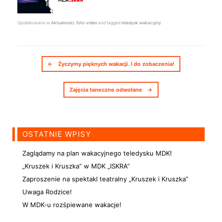
Opublikowano w
Aktualności
,
foto-video
and tagged
teledysk wakacyjny
.
Nawigacja postów
←
Życzymy pięknych wakacji. I do zobaczenia!
Zajęcia taneczne odwołane
→
OSTATNIE WPISY
Zaglądamy na plan wakacyjnego teledysku MDK!
„Kruszek i Kruszka” w MDK „ISKRA”
Zaproszenie na spektakl teatralny „Kruszek i Kruszka”
Uwaga Rodzice!
W MDK-u rozśpiewane wakacje!