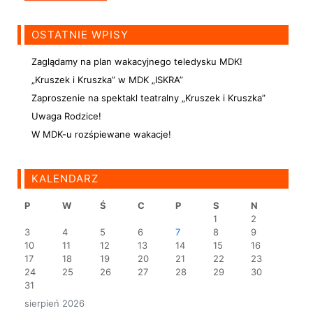
OSTATNIE WPISY
Zaglądamy na plan wakacyjnego teledysku MDK!
„Kruszek i Kruszka” w MDK „ISKRA”
Zaproszenie na spektakl teatralny „Kruszek i Kruszka”
Uwaga Rodzice!
W MDK-u rozśpiewane wakacje!
KALENDARZ
P
W
Ś
C
P
S
N
1
2
3
4
5
6
7
8
9
10
11
12
13
14
15
16
17
18
19
20
21
22
23
24
25
26
27
28
29
30
31
sierpień 2026