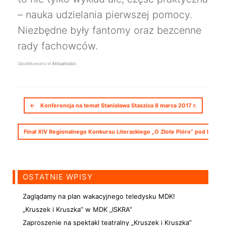
– nauka udzielania pierwszej pomocy.
Niezbędne były fantomy oraz bezcenne
rady fachowców.
Opublikowano w
Aktualności
.
Nawigacja postów
←
Konferencja na temat Stanisława Staszica 8 marca 2017 r.
Finał XIV Regionalnego Konkursu Literackiego „O Złote Pióro” pod hasłem
OSTATNIE WPISY
Zaglądamy na plan wakacyjnego teledysku MDK!
„Kruszek i Kruszka” w MDK „ISKRA”
Zaproszenie na spektakl teatralny „Kruszek i Kruszka”