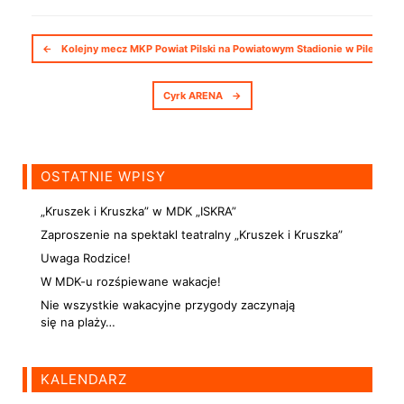
Nawigacja postów
←
Kolejny mecz MKP Powiat Pilski na Powiatowym Stadionie w Pile
Cyrk ARENA
→
OSTATNIE WPISY
„Kruszek i Kruszka” w MDK „ISKRA”
Zaproszenie na spektakl teatralny „Kruszek i Kruszka”
Uwaga Rodzice!
W MDK-u rozśpiewane wakacje!
Nie wszystkie wakacyjne przygody zaczynają
się na plaży…
KALENDARZ