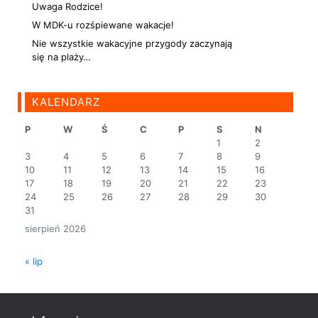
Uwaga Rodzice!
W MDK-u rozśpiewane wakacje!
Nie wszystkie wakacyjne przygody zaczynają
się na plaży…
KALENDARZ
P
W
Ś
C
P
S
N
1
2
3
4
5
6
7
8
9
10
11
12
13
14
15
16
17
18
19
20
21
22
23
24
25
26
27
28
29
30
31
sierpień 2026
« lip