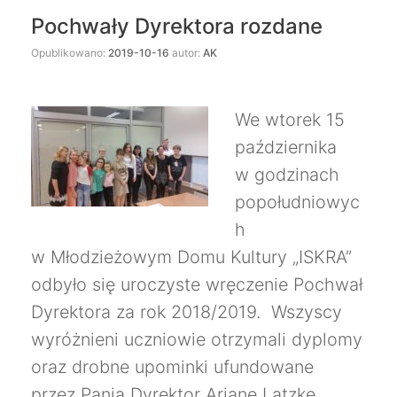
Pochwały Dyrektora rozdane
Opublikowano:
2019-10-16
autor:
AK
We wtorek 15
października
w godzinach
popołudniowyc
h
w Młodzieżowym Domu Kultury „ISKRA”
odbyło się uroczyste wręczenie Pochwał
Dyrektora za rok 2018/2019.
Wszyscy
wyróżnieni uczniowie otrzymali dyplomy
oraz drobne upominki ufundowane
przez Panią Dyrektor Arianę Latzke.