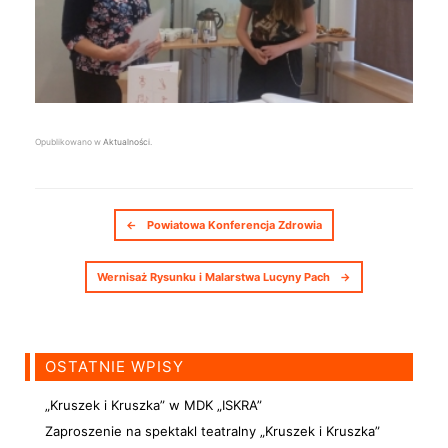
Opublikowano w
Aktualności
.
Nawigacja postów
←
Powiatowa Konferencja Zdrowia
Wernisaż Rysunku i Malarstwa Lucyny Pach
→
OSTATNIE WPISY
„Kruszek i Kruszka” w MDK „ISKRA”
Zaproszenie na spektakl teatralny „Kruszek i Kruszka”