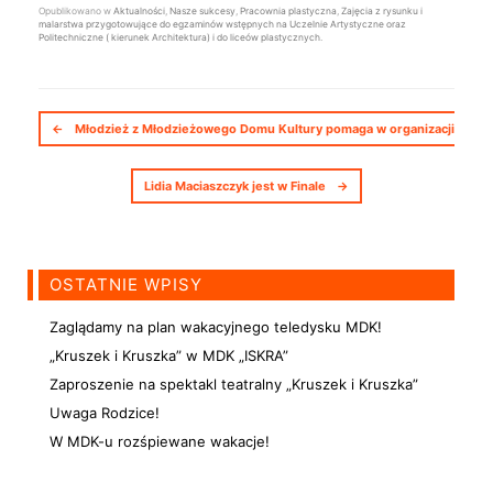
Opublikowano w
Aktualności
,
Nasze sukcesy
,
Pracownia plastyczna
,
Zajęcia z rysunku i
malarstwa przygotowujące do egzaminów wstępnych na Uczelnie Artystyczne oraz
Politechniczne ( kierunek Architektura) i do liceów plastycznych
.
Nawigacja postów
←
Młodzież z Młodzieżowego Domu Kultury pomaga w organizacji obchod
Lidia Maciaszczyk jest w Finale
→
OSTATNIE WPISY
Zaglądamy na plan wakacyjnego teledysku MDK!
„Kruszek i Kruszka” w MDK „ISKRA”
Zaproszenie na spektakl teatralny „Kruszek i Kruszka”
Uwaga Rodzice!
W MDK-u rozśpiewane wakacje!