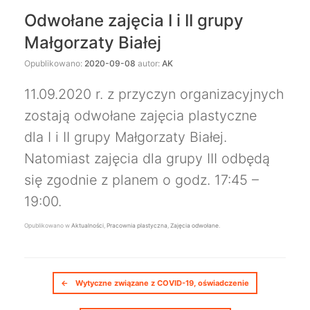
Odwołane zajęcia I i II grupy
Małgorzaty Białej
Opublikowano:
2020-09-08
autor:
AK
11.09.2020 r. z przyczyn organizacyjnych
zostają odwołane zajęcia plastyczne
dla I i II grupy Małgorzaty Białej.
Natomiast zajęcia dla grupy III odbędą
się zgodnie z planem o godz. 17:45 –
19:00.
Opublikowano w
Aktualności
,
Pracownia plastyczna
,
Zajęcia odwołane
.
Nawigacja postów
←
Wytyczne związane z COVID-19, oświadczenie