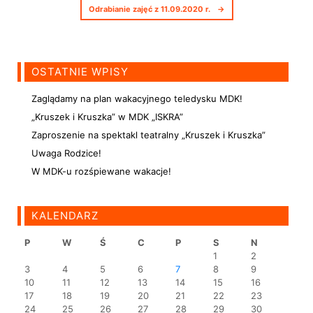
Odrabianie zajęć z 11.09.2020 r.
→
OSTATNIE WPISY
Zaglądamy na plan wakacyjnego teledysku MDK!
„Kruszek i Kruszka” w MDK „ISKRA”
Zaproszenie na spektakl teatralny „Kruszek i Kruszka”
Uwaga Rodzice!
W MDK-u rozśpiewane wakacje!
KALENDARZ
P
W
Ś
C
P
S
N
1
2
3
4
5
6
7
8
9
10
11
12
13
14
15
16
17
18
19
20
21
22
23
24
25
26
27
28
29
30