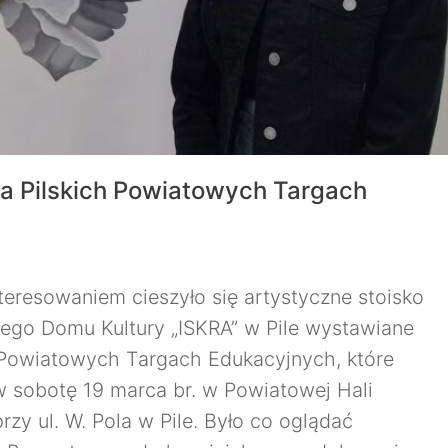
a Pilskich Powiatowych Targach
eresowaniem cieszyło się artystyczne stoisko
ego Domu Kultury „ISKRA” w Pile wystawiane
 Powiatowych Targach Edukacyjnych, które
w sobotę 19 marca br. w Powiatowej Hali
rzy ul. W. Pola w Pile. Było co oglądać