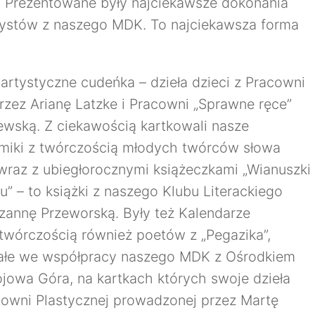
. Prezentowane były najciekawsze dokonania
rtystów z naszego MDK. To najciekawsza forma
artystyczne cudeńka – dzieła dzieci z Pracowni
rzez Arianę Latzke i Pracowni „Sprawne ręce”
wską. Z ciekawością kartkowali nasze
tomiki z twórczością młodych twórców słowa
raz z ubiegłorocznymi książeczkami „Wianuszki
” – to książki z naszego Klubu Literackiego
zannę Przeworską. Były też Kalendarze
z twórczością również poetów z „Pegazika”,
tałe we współpracy naszego MDK z Ośrodkiem
ojowa Góra, na kartkach których swoje dzieła
acowni Plastycznej prowadzonej przez Martę