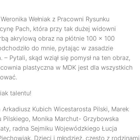
Weronika Wełniak z Pracowni Rysunku
cynę Pach, która przy tak dużej widowni
rbą akrylową obraz na płótnie 100 x 100
podchodziło do mnie, pytając w zasadzie
– Pytali, skąd wziął się pomysł na ten obraz,
pracownia plastyczna w MDK jest dla wszystkich
lować.
ak talentu!
 Arkadiusz Kubich Wicestarosta Pilski, Marek
u Pilskiego, Monika Marchut- Grzybowska
aty, radna Sejmiku Wojewódzkiego Łucja
Piechowiak. Dzieci i młodzież, często z rodzinami