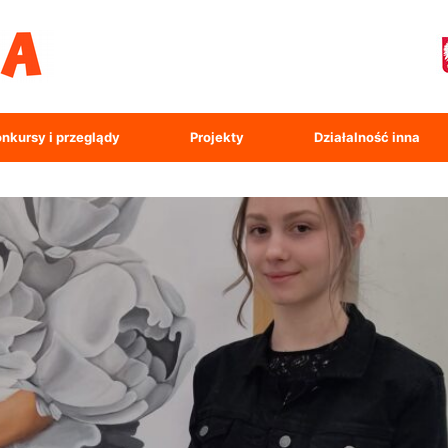
nkursy i przeglądy
Projekty
Działalność inna