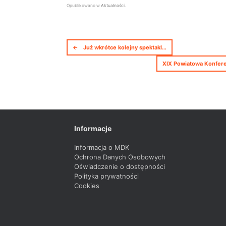
Opublikowano w
Aktualności
.
Nawigacja postów
←
Już wkrótce kolejny spektakl…
XIX Powiatowa Konfere
Informacje
Informacja o MDK
Ochrona Danych Osobowych
Oświadczenie o dostępności
Polityka prywatności
Cookies