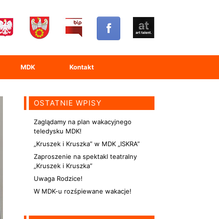
MDK
Kontakt
OSTATNIE WPISY
Zaglądamy na plan wakacyjnego
teledysku MDK!
„Kruszek i Kruszka” w MDK „ISKRA”
Zaproszenie na spektakl teatralny
„Kruszek i Kruszka”
Uwaga Rodzice!
W MDK-u rozśpiewane wakacje!