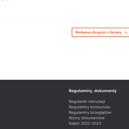
Wielkanoc dla gości z Ukrainy
→
Regulaminy, dokumenty
Regulamin rekrutacji
Regulaminy konkursów
Regulaminy przeglądów
Wzory dokumentów
Nabór 2022-2023