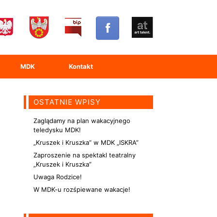
MDK
Kontakt
OSTATNIE WPISY
Zaglądamy na plan wakacyjnego
teledysku MDK!
„Kruszek i Kruszka” w MDK „ISKRA”
Zaproszenie na spektakl teatralny
„Kruszek i Kruszka”
Uwaga Rodzice!
W MDK-u rozśpiewane wakacje!