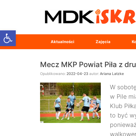
Open toolbar
Aktualności
Zajęcia
Ko
Mecz MKP Powiat Piła z dru
Opublikowano:
2022-04-23
autor:
Ariana Latzke
W sobotę
w Pile m
Klub Piłk
to być wy
ponieważ
walkowe