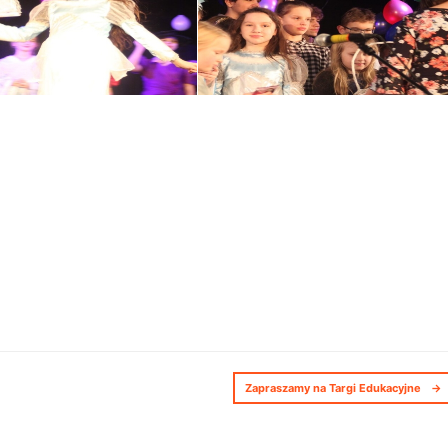
Zapraszamy na Targi Edukacyjne
→