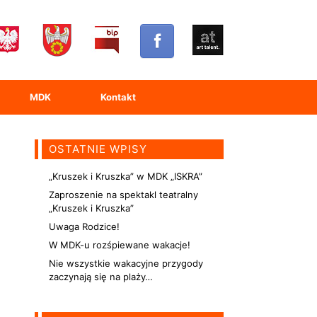
MDK
Kontakt
OSTATNIE WPISY
„Kruszek i Kruszka” w MDK „ISKRA”
Zaproszenie na spektakl teatralny
„Kruszek i Kruszka”
Uwaga Rodzice!
W MDK-u rozśpiewane wakacje!
Nie wszystkie wakacyjne przygody
zaczynają się na plaży…