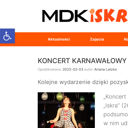
Open toolbar
Aktualności
Zajęcia
Ko
KONCERT KARNAWAŁOWY 
Opublikowano:
2023-02-03
autor:
Ariana Latzke
Kolejne wydarzenie dzięki poz
„Koncert
„Iskra” (
podsumow
w nim ud