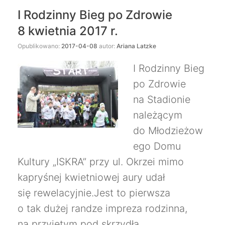
I Rodzinny Bieg po Zdrowie
8 kwietnia 2017 r.
Opublikowano:
2017-04-08
autor:
Ariana Latzke
I Rodzinny Bieg
po Zdrowie
na Stadionie
należącym
do Młodzieżow
ego Domu
Kultury „ISKRA” przy ul. Okrzei mimo
kapryśnej kwietniowej aury udał
się rewelacyjnie.Jest to pierwsza
o tak dużej randze impreza rodzinna,
na przyjętym pod skrzydła