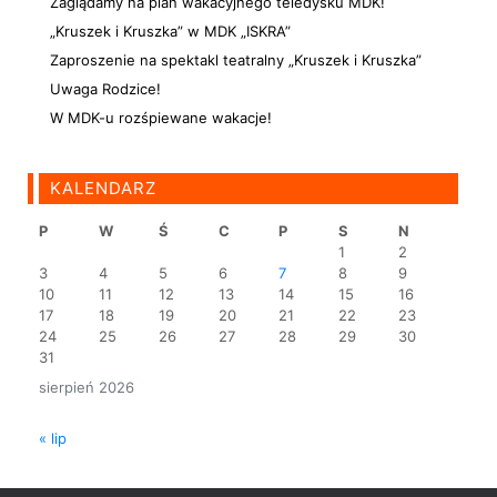
Zaglądamy na plan wakacyjnego teledysku MDK!
„Kruszek i Kruszka” w MDK „ISKRA”
Zaproszenie na spektakl teatralny „Kruszek i Kruszka”
Uwaga Rodzice!
W MDK-u rozśpiewane wakacje!
KALENDARZ
P
W
Ś
C
P
S
N
1
2
3
4
5
6
7
8
9
10
11
12
13
14
15
16
17
18
19
20
21
22
23
24
25
26
27
28
29
30
31
sierpień 2026
« lip