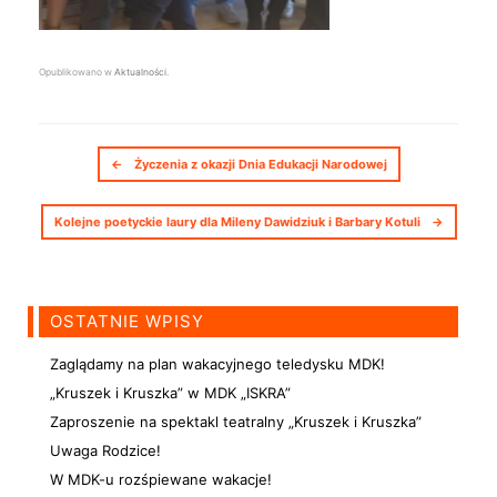
Opublikowano w
Aktualności
.
Nawigacja postów
←
Życzenia z okazji Dnia Edukacji Narodowej
Kolejne poetyckie laury dla Mileny Dawidziuk i Barbary Kotuli
→
OSTATNIE WPISY
Zaglądamy na plan wakacyjnego teledysku MDK!
„Kruszek i Kruszka” w MDK „ISKRA”
Zaproszenie na spektakl teatralny „Kruszek i Kruszka”
Uwaga Rodzice!
W MDK-u rozśpiewane wakacje!