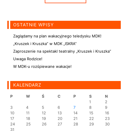
OSTATNIE WPISY
Zaglądamy na plan wakacyjnego teledysku MDK!
„Kruszek i Kruszka” w MDK „ISKRA”
Zaproszenie na spektakl teatralny „Kruszek i Kruszka”
Uwaga Rodzice!
W MDK-u rozśpiewane wakacje!
KALENDARZ
P
W
Ś
C
P
S
N
1
2
3
4
5
6
7
8
9
10
11
12
13
14
15
16
17
18
19
20
21
22
23
24
25
26
27
28
29
30
31