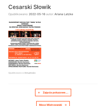
Cesarski Słowik
Opublikowano:
2022-05-16
autor:
Ariana Latzke
Opublikowano w
Aktualności
.
Nawigacja postów
←
Zajęcia pokazowe….
Mecz Mistrzowski
→