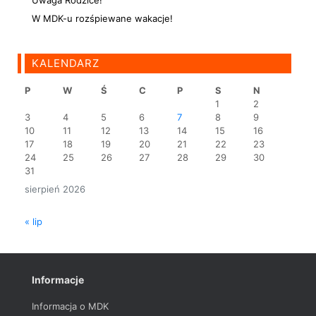
W MDK-u rozśpiewane wakacje!
KALENDARZ
P
W
Ś
C
P
S
N
1
2
3
4
5
6
7
8
9
10
11
12
13
14
15
16
17
18
19
20
21
22
23
24
25
26
27
28
29
30
31
sierpień 2026
« lip
Informacje
Informacja o MDK