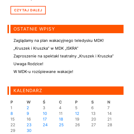
CZYTAJ DALEJ
OSTATNIE WPISY
Zaglądamy na plan wakacyjnego teledysku MDK!
„Kruszek i Kruszka” w MDK „ISKRA”
Zaproszenie na spektakl teatralny „Kruszek i Kruszka”
Uwaga Rodzice!
W MDK-u rozśpiewane wakacje!
KALENDARZ
P
W
Ś
C
P
S
N
1
2
3
4
5
6
7
8
9
10
11
12
13
14
15
16
17
18
19
20
21
22
23
24
25
26
27
28
29
30