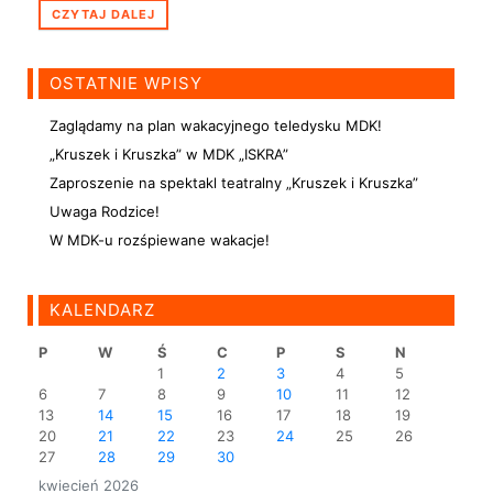
CZYTAJ DALEJ
OSTATNIE WPISY
Zaglądamy na plan wakacyjnego teledysku MDK!
„Kruszek i Kruszka” w MDK „ISKRA”
Zaproszenie na spektakl teatralny „Kruszek i Kruszka”
Uwaga Rodzice!
W MDK-u rozśpiewane wakacje!
KALENDARZ
P
W
Ś
C
P
S
N
1
2
3
4
5
6
7
8
9
10
11
12
13
14
15
16
17
18
19
20
21
22
23
24
25
26
27
28
29
30
kwiecień 2026