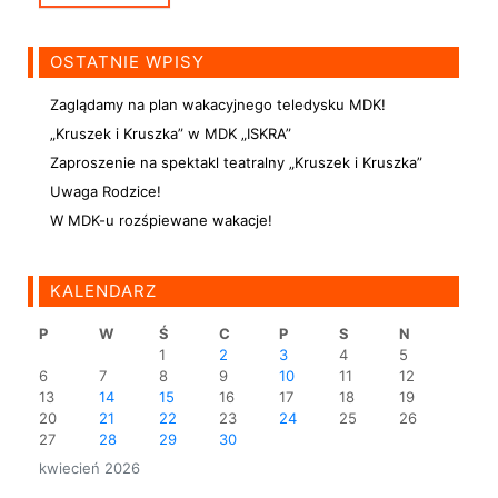
OSTATNIE WPISY
Zaglądamy na plan wakacyjnego teledysku MDK!
„Kruszek i Kruszka” w MDK „ISKRA”
Zaproszenie na spektakl teatralny „Kruszek i Kruszka”
Uwaga Rodzice!
W MDK-u rozśpiewane wakacje!
KALENDARZ
P
W
Ś
C
P
S
N
1
2
3
4
5
6
7
8
9
10
11
12
13
14
15
16
17
18
19
20
21
22
23
24
25
26
27
28
29
30
kwiecień 2026