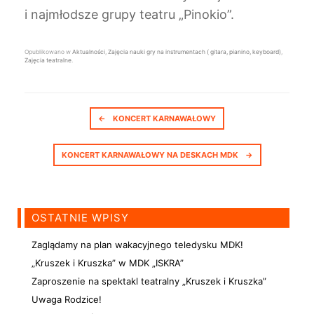
i najmłodsze grupy teatru „Pinokio”.
Opublikowano w
Aktualności
,
Zajęcia nauki gry na instrumentach ( gitara, pianino, keyboard)
,
Zajęcia teatralne
.
Nawigacja postów
←
KONCERT KARNAWAŁOWY
KONCERT KARNAWAŁOWY NA DESKACH MDK
→
OSTATNIE WPISY
Zaglądamy na plan wakacyjnego teledysku MDK!
„Kruszek i Kruszka” w MDK „ISKRA”
Zaproszenie na spektakl teatralny „Kruszek i Kruszka”
Uwaga Rodzice!