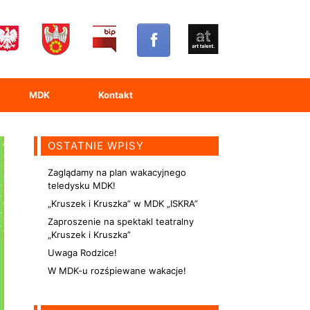
MDK
Kontakt
OSTATNIE WPISY
Zaglądamy na plan wakacyjnego
teledysku MDK!
„Kruszek i Kruszka” w MDK „ISKRA”
Zaproszenie na spektakl teatralny
„Kruszek i Kruszka”
Uwaga Rodzice!
W MDK-u rozśpiewane wakacje!