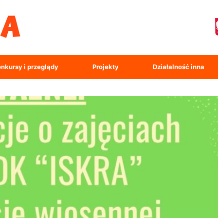
nkursy i przeglądy
Projekty
Działalność inna