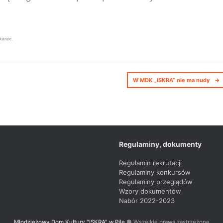
lkanoc
.
W MDK „ISKRA” nie ma nudy
→
Regulaminy, dokumenty
Regulamin rekrutacji
Regulaminy konkursów
Regulaminy przeglądów
Wzory dokumentów
Nabór 2022-2023
Młodzieżowy Dom Kultury "ISKRA" w Pile ©
Wszelkie prawa zastrzeżone