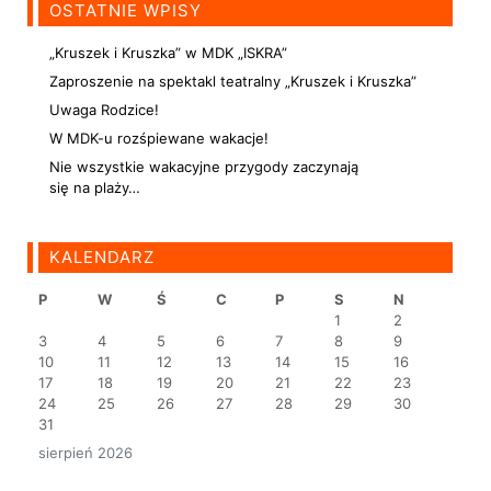
OSTATNIE WPISY
„Kruszek i Kruszka” w MDK „ISKRA”
Zaproszenie na spektakl teatralny „Kruszek i Kruszka”
Uwaga Rodzice!
W MDK-u rozśpiewane wakacje!
Nie wszystkie wakacyjne przygody zaczynają
się na plaży…
KALENDARZ
P
W
Ś
C
P
S
N
1
2
3
4
5
6
7
8
9
10
11
12
13
14
15
16
17
18
19
20
21
22
23
24
25
26
27
28
29
30
31
sierpień 2026