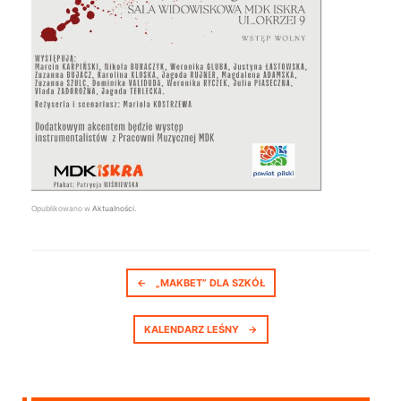
Opublikowano w
Aktualności
.
Nawigacja postów
←
„MAKBET” DLA SZKÓŁ
KALENDARZ LEŚNY
→