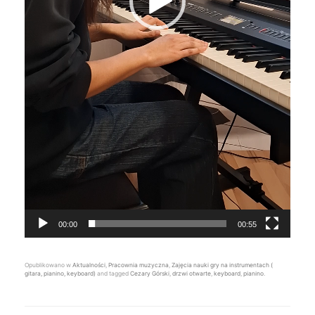
00:00
00:55
Opublikowano w
Aktualności
,
Pracownia muzyczna
,
Zajęcia nauki gry na instrumentach (
gitara, pianino, keyboard)
and tagged
Cezary Górski
,
drzwi otwarte
,
keyboard
,
pianino
.