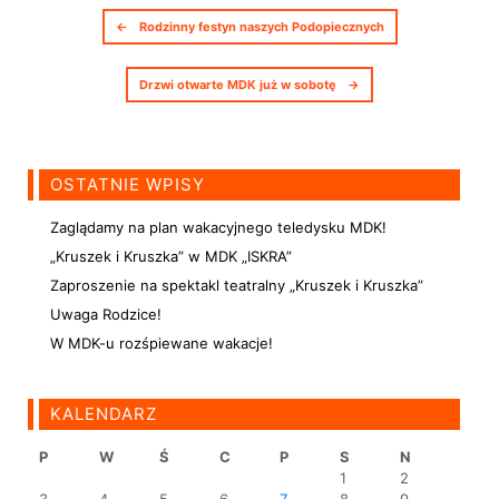
Nawigacja postów
←
Rodzinny festyn naszych Podopiecznych
Drzwi otwarte MDK już w sobotę
→
OSTATNIE WPISY
Zaglądamy na plan wakacyjnego teledysku MDK!
„Kruszek i Kruszka” w MDK „ISKRA”
Zaproszenie na spektakl teatralny „Kruszek i Kruszka”
Uwaga Rodzice!
W MDK-u rozśpiewane wakacje!
KALENDARZ
P
W
Ś
C
P
S
N
1
2
3
4
5
6
7
8
9