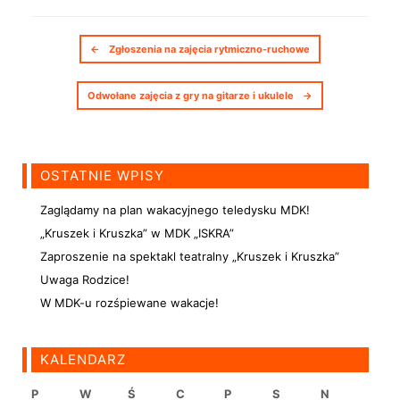
Nawigacja postów
←
Zgłoszenia na zajęcia rytmiczno-ruchowe
Odwołane zajęcia z gry na gitarze i ukulele
→
OSTATNIE WPISY
Zaglądamy na plan wakacyjnego teledysku MDK!
„Kruszek i Kruszka” w MDK „ISKRA”
Zaproszenie na spektakl teatralny „Kruszek i Kruszka”
Uwaga Rodzice!
W MDK-u rozśpiewane wakacje!
KALENDARZ
P
W
Ś
C
P
S
N