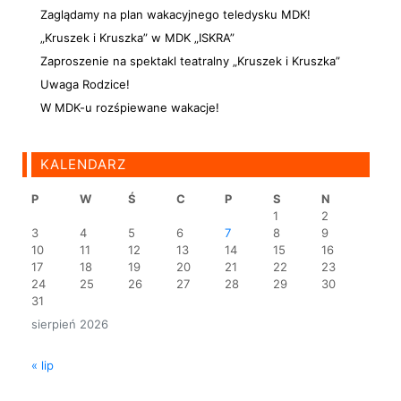
Zaglądamy na plan wakacyjnego teledysku MDK!
„Kruszek i Kruszka” w MDK „ISKRA”
Zaproszenie na spektakl teatralny „Kruszek i Kruszka”
Uwaga Rodzice!
W MDK-u rozśpiewane wakacje!
KALENDARZ
P
W
Ś
C
P
S
N
1
2
3
4
5
6
7
8
9
10
11
12
13
14
15
16
17
18
19
20
21
22
23
24
25
26
27
28
29
30
31
sierpień 2026
« lip