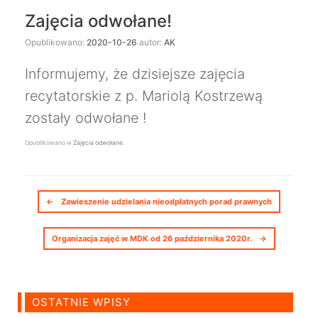
Zajęcia odwołane!
Opublikowano:
2020-10-26
autor:
AK
Informujemy, że dzisiejsze zajęcia
recytatorskie z p. Mariolą Kostrzewą
zostały odwołane !
Opublikowano w
Zajęcia odwołane
.
Nawigacja postów
←
Zawieszenie udzielania nieodpłatnych porad prawnych
Organizacja zajęć w MDK od 26 października 2020r.
→
OSTATNIE WPISY