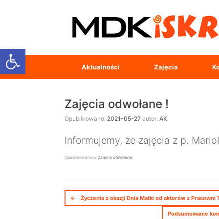
Open toolbar
Aktualności
Zajęcia
Ko
Zajęcia odwołane !
Opublikowano:
2021-05-27
autor:
AK
Informujemy, że zajęcia z p. Mari
Opublikowano w
Zajęcia odwołane
.
Nawigacja postów
←
Życzenia z okazji Dnia Matki od aktorów z Pracowni T
Podsumowanie konk