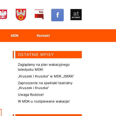
MDK
Kontakt
OSTATNIE WPISY
Zaglądamy na plan wakacyjnego
teledysku MDK!
„Kruszek i Kruszka” w MDK „ISKRA”
Zaproszenie na spektakl teatralny
„Kruszek i Kruszka”
Uwaga Rodzice!
W MDK-u rozśpiewane wakacje!