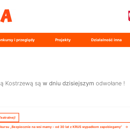
nkursy i przeglądy
Projekty
Działalność inna
olą Kostrzewą są
w dniu dzisiejszym
odwołane !
eatralnej!
ursu „Bezpiecznie na wsi mamy – od 30 lat z KRUS wypadkom zapobiegamy”
→