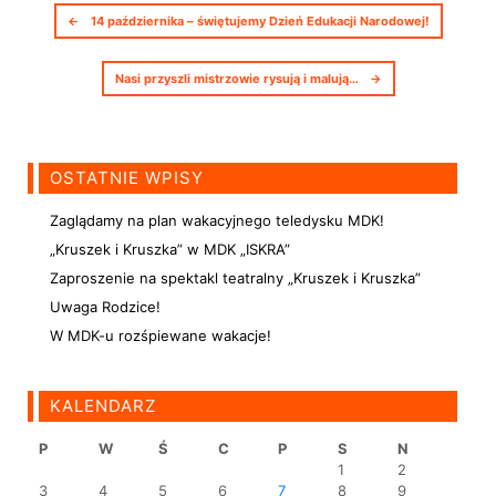
Nawigacja postów
←
14 października – świętujemy Dzień Edukacji Narodowej!
Nasi przyszli mistrzowie rysują i malują…
→
OSTATNIE WPISY
Zaglądamy na plan wakacyjnego teledysku MDK!
„Kruszek i Kruszka” w MDK „ISKRA”
Zaproszenie na spektakl teatralny „Kruszek i Kruszka”
Uwaga Rodzice!
W MDK-u rozśpiewane wakacje!
KALENDARZ
P
W
Ś
C
P
S
N
1
2
3
4
5
6
7
8
9