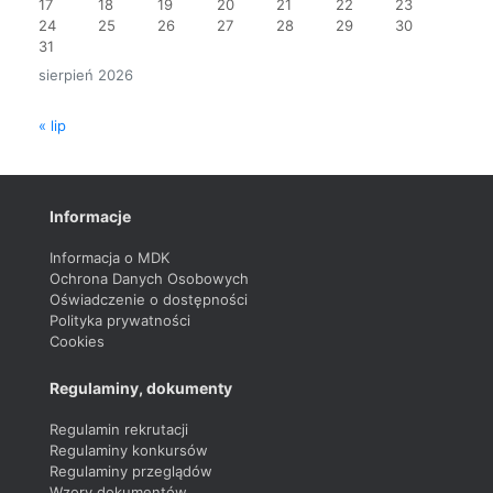
17
18
19
20
21
22
23
24
25
26
27
28
29
30
31
sierpień 2026
« lip
Informacje
Informacja o MDK
Ochrona Danych Osobowych
Oświadczenie o dostępności
Polityka prywatności
Cookies
Regulaminy, dokumenty
Regulamin rekrutacji
Regulaminy konkursów
Regulaminy przeglądów
Wzory dokumentów