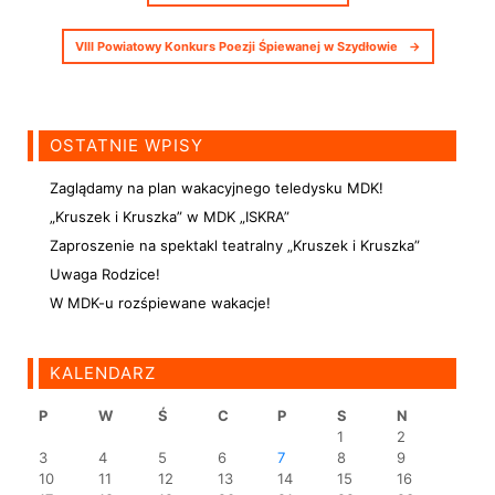
VIII Powiatowy Konkurs Poezji Śpiewanej w Szydłowie
→
OSTATNIE WPISY
Zaglądamy na plan wakacyjnego teledysku MDK!
„Kruszek i Kruszka” w MDK „ISKRA”
Zaproszenie na spektakl teatralny „Kruszek i Kruszka”
Uwaga Rodzice!
W MDK-u rozśpiewane wakacje!
KALENDARZ
P
W
Ś
C
P
S
N
1
2
3
4
5
6
7
8
9
10
11
12
13
14
15
16