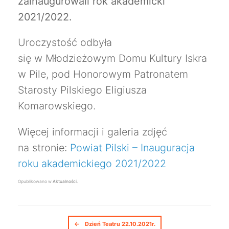
zainaugurowali rok akademicki
2021/2022.
Uroczystość odbyła
się w Młodzieżowym Domu Kultury Iskra
w Pile, pod Honorowym Patronatem
Starosty Pilskiego Eligiusza
Komarowskiego.
Więcej informacji i galeria zdjęć
na stronie:
Powiat Pilski – Inauguracja
roku akademickiego 2021/2022
Opublikowano w
Aktualności
.
Nawigacja postów
←
Dzień Teatru 22.10.2021r.