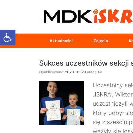
Open toolbar
Aktualności
Zajęcia
Ko
Sukces uczestników sekcji
Opublikowano:
2020-01-20
autor:
AK
Uczestnicy se
„ISKRA”, Wiktor
uczestniczyli 
który odbył si
się z sześciu 
ważyły się los