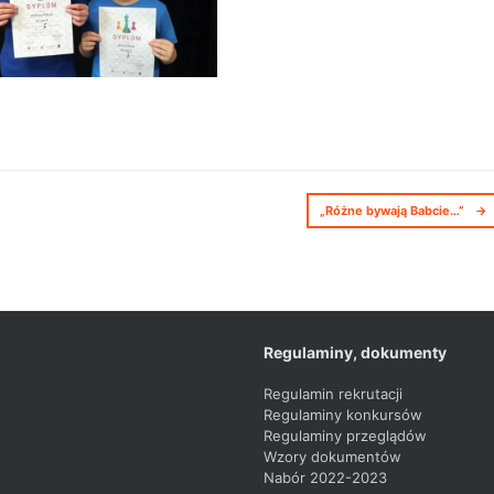
„Różne bywają Babcie…”
→
Regulaminy, dokumenty
Regulamin rekrutacji
Regulaminy konkursów
Regulaminy przeglądów
Wzory dokumentów
Nabór 2022-2023