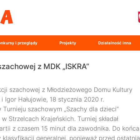
nkursy i przeglądy
Projekty
Działalność inna
 szachowej z MDK „ISKRA”
kcji szachowej z Młodzieżowego Domu Kultury
 i Igor Hałujowie, 18 stycznia 2020 r.
w Turnieju szachowym „Szachy dla dzieci”
ę w Strzelcach Krajeńskich.
Turniej składał
partii z czasem 15 minut dla zawodnika. Do końca
y klasyfikacji generalnej, ponieważ przed ostatnią