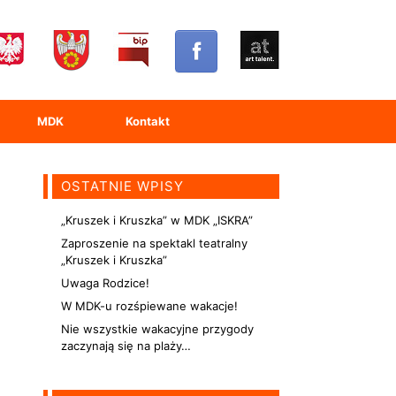
MDK
Kontakt
OSTATNIE WPISY
„Kruszek i Kruszka” w MDK „ISKRA”
Zaproszenie na spektakl teatralny
„Kruszek i Kruszka”
Uwaga Rodzice!
W MDK-u rozśpiewane wakacje!
Nie wszystkie wakacyjne przygody
zaczynają się na plaży…